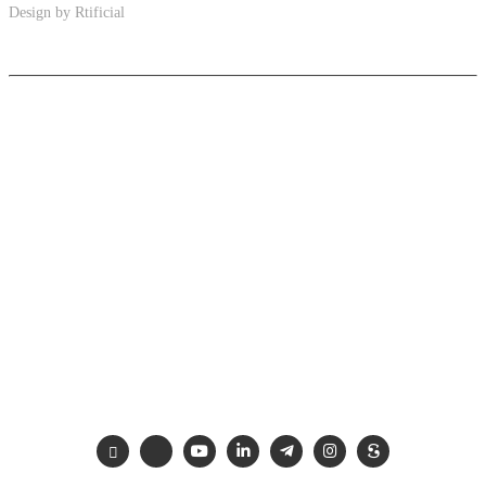
Design by
Rtificial
PCHE
Soluzioni ultracompatte per migliorare la sostenibilità in applicazioni
specifiche tra cui il settore navale, l'industria petrolifera, termiche e di
energia rinnovabile.