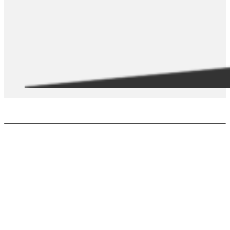
PCHE
Soluzioni ultracompatte per migliorare la sostenibilità in applicazioni
specifiche tra cui il settore navale, l'industria petrolifera, termiche e di
energia rinnovabile.