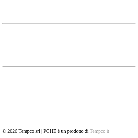
ULTIMI ARTICOLI
PCHE: Printed Circuit Heat Exchangers
Diffusion Bonding
Fotoincisione chimica
SITEMAP
Home
Caratteristiche
Approfondimenti
Settori di applicazione
Glossario
Tempco
Contatti
© 2026 Tempco srl | PCHE è un prodotto di
Tempco.it