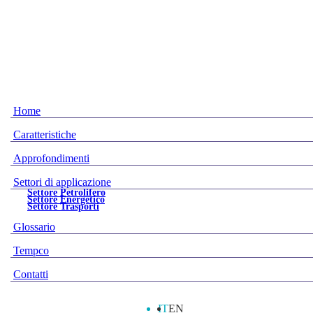
Home
Caratteristiche
Approfondimenti
Settori di applicazione
Settore Petrolifero
Settore Energetico
Settore Trasporti
Glossario
Tempco
Contatti
IT
EN