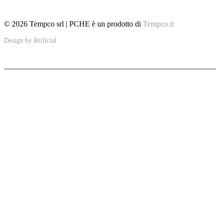
Contatti
© 2026 Tempco srl | PCHE è un prodotto di
Tempco.it
Design by
Rtificial
PCHE
Soluzioni ultracompatte per migliorare la sostenibilità in applicazioni
specifiche tra cui il settore navale, l'industria petrolifera, termiche e di
energia rinnovabile.