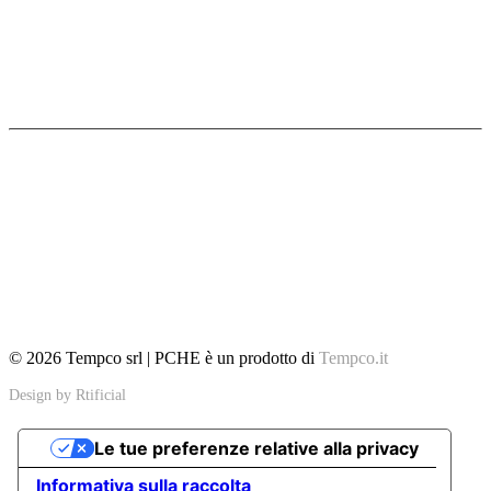
PCHE: Printed Circuit Heat Exchangers
Diffusion Bonding
Fotoincisione chimica
SITEMAP
Home
Caratteristiche
Approfondimenti
Settori di applicazione
Glossario
Tempco
Contatti
© 2026 Tempco srl | PCHE è un prodotto di
Tempco.it
Design by
Rtificial
Le tue preferenze relative alla privacy
Informativa sulla raccolta