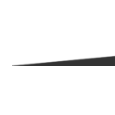
PCHE
Soluzioni ultracompatte per migliorare la sostenibilità in applicazioni
specifiche tra cui il settore navale, l'industria petrolifera, termiche e di
energia rinnovabile.