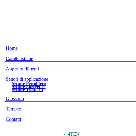
Home
Caratteristiche
Approfondimenti
Settori di applicazione
Settore Petrolifero
Settore Energetico
Settore Trasporti
Glossario
Tempco
Contatti
IT
EN